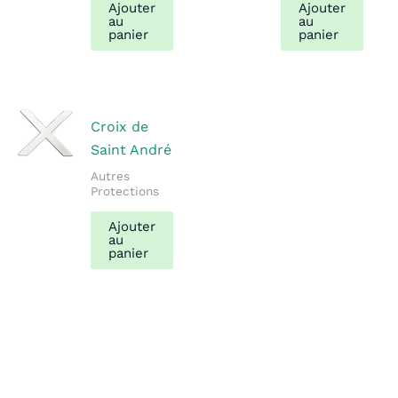
Ajouter
Ajouter
au
au
panier
panier
Croix de
Saint André
Autres
Protections
Ajouter
au
panier