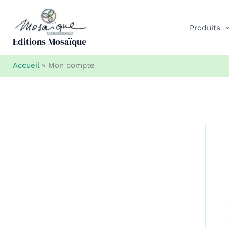
Aller
au
Produits
contenu
Editions Mosaïque
Accueil
»
Mon compte