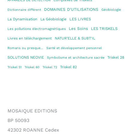
Complexes de Triskels
APPAREILS DE DETECTION
DOMAINES D'UTILISATIONS
Géobiologie
Dictionnaire différent
La Dynamisation
La Géobiologie
LES LIVRES
Les Soins
LES TRISKELS
Les pollutions électromagnétiques
Livres en téléchargement
NATUR'ELLE & SUBT'IL
Romans ou presque…
Santé et développement personnel
SOLUTIONS NEOVIE
Triskel 28
Symbolisme et architecture sacrée
Triskel 82
Triskel 51
Triskel 60
Triskel 72
MOSAIQUE EDITIONS
BP 50093
42302 ROANNE Cedex