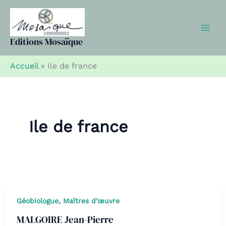
Aller
au
contenu
Editions Mosaïque
Accueil
»
Ile de france
Ile de france
,
Géobiologue
Maîtres d’œuvre
MALGOIRE Jean-Pierre