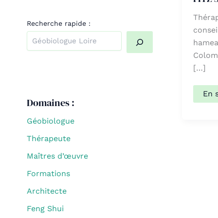
Théra
Recherche rapide :
consei
hamea
Colomb
Quand les résultats de l'auto-complétion sont dispo
[…]
FIT
En 
Domaines :
Ser
Géobiologue
Thérapeute
Maîtres d’œuvre
Formations
Architecte
Feng Shui