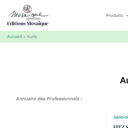
Aller
au
Produits
contenu
Editions Mosaïque
Accueil
»
Aude
A
Annuaire des Professionnels :
Géobio
FITZ 