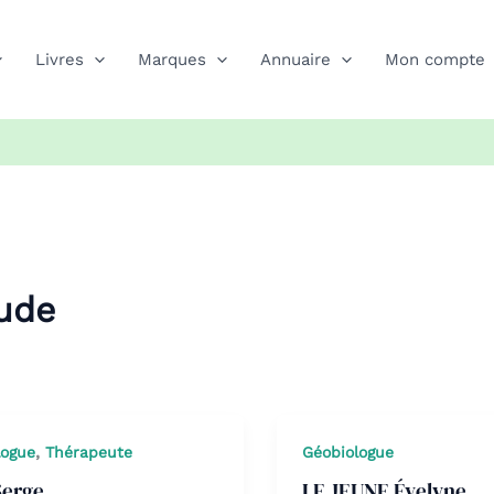
Livres
Marques
Annuaire
Mon compte
ude
,
logue
Thérapeute
Géobiologue
Serge
LE JEUNE Évelyne