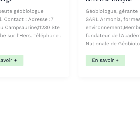
peute géobiologue
Géobiologue, gérante 
l. Contact : Adresse :7
SARL Armonia, formes
u Campsaurine,11230 Ste
environnement,Memb
e sur l’Hers. Téléphone :
fondateur de l’Académ
nibles, utilisez les flèches haut et bas pour évaluer entre
Nationale de Géobiolo
Z
LE
savoir +
En savoir +
ge
JEUNE
Évelyne