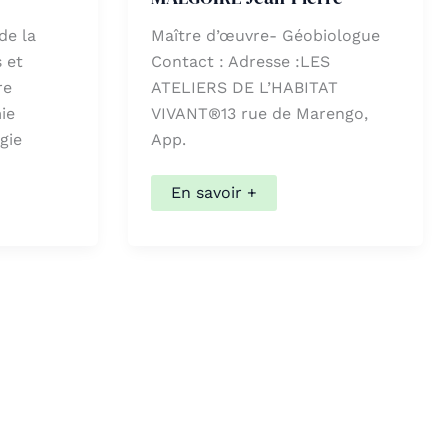
de la
Maître d’œuvre- Géobiologue
 et
Contact : Adresse :LES
re
ATELIERS DE L’HABITAT
ie
VIVANT®13 rue de Marengo,
r pour aller à la page désirée. Utilisateurs et utilisatri
gie
App.
MALGOIRE
En savoir +
Jean-
Pierre