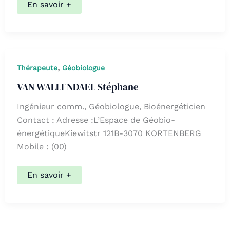
PAGNIEZ
En savoir +
Pierre
,
Thérapeute
Géobiologue
VAN WALLENDAEL Stéphane
Ingénieur comm., Géobiologue, Bioénergéticien
Contact : Adresse :L’Espace de Géobio-
énergétiqueKiewitstr 121B-3070 KORTENBERG
Mobile : (00)
VAN
En savoir +
WALLENDAEL
Stéphane