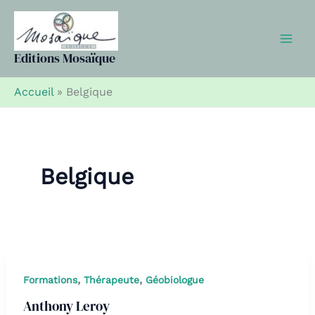
Aller
au
contenu
Editions Mosaïque
Accueil
»
Belgique
Belgique
,
,
Formations
Thérapeute
Géobiologue
Anthony Leroy