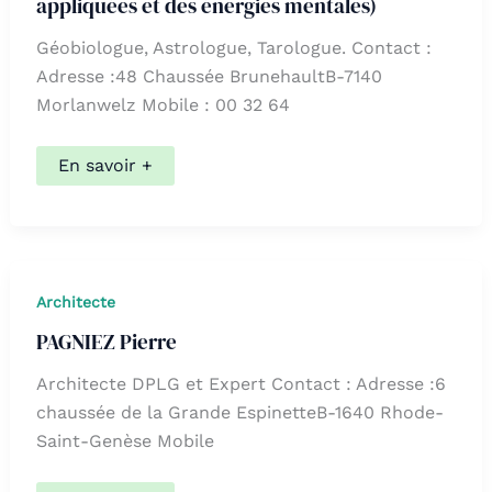
appliquées et des énergies mentales)
Géobiologue, Astrologue, Tarologue. Contact :
Adresse :48 Chaussée BrunehaultB-7140
Morlanwelz Mobile : 00 32 64
E.P.A.E.M.
En savoir +
(Ecole
des
Parasciences
appliquées
et
des
énergies
Architecte
mentales)
PAGNIEZ Pierre
Architecte DPLG et Expert Contact : Adresse :6
chaussée de la Grande EspinetteB-1640 Rhode-
Saint-Genèse Mobile