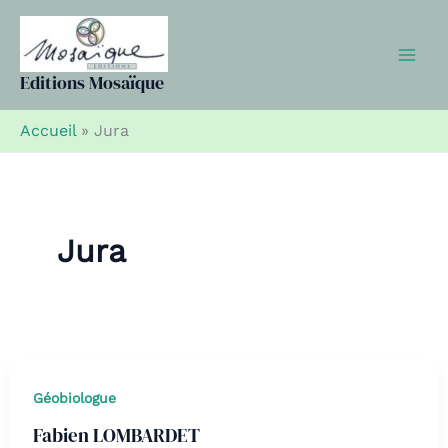
Aller
au
contenu
Editions Mosaïque
Accueil
»
Jura
Jura
Géobiologue
Fabien LOMBARDET