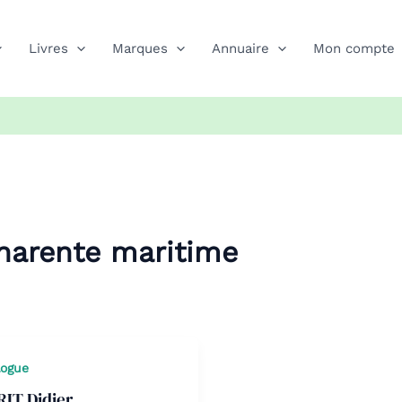
Livres
Marques
Annuaire
Mon compte
harente maritime
logue
IT Didier