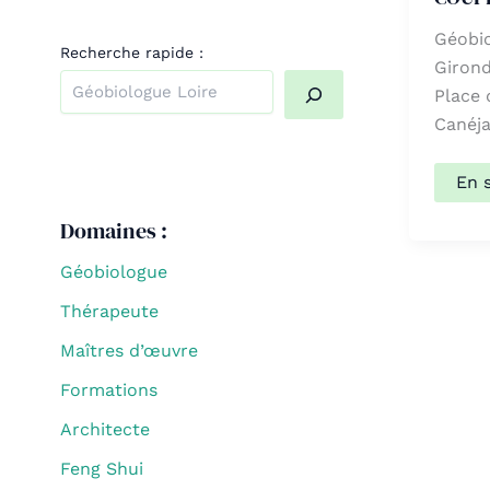
Géobio
Recherche rapide :
Girond
Place 
Canéja
Quand les résultats de l'auto-complétion sont dispo
COU
En 
Didi
Domaines :
Géobiologue
Thérapeute
Maîtres d’œuvre
Formations
Architecte
Feng Shui