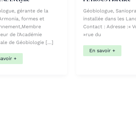
logue, gérante de la
Géobiologue, Saniopra
Armonia, formes et
installée dans les Lan
onnement,Membre
Contact : Adresse :« Vou
eur de l’Académie
»rue du
nibles, utilisez les flèches haut et bas pour évaluer entre
ale de Géobiologie […]
PEYROUS
En savoir +
Florence
savoir +
NE
lyne