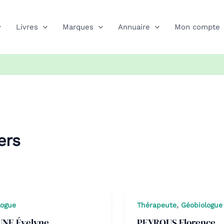
Livres
Marques
Annuaire
Mon compte
ers
,
logue
Thérapeute
Géobiologue
UNE Évelyne
PEYROUS Florence