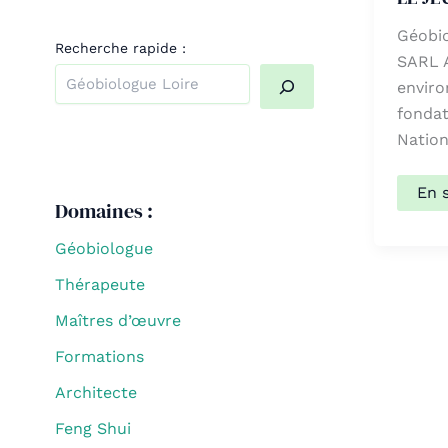
Géobio
Recherche rapide :
SARL 
envir
fondat
Quand les résultats de l'auto-complétion sont dispo
Nation
LE
En 
Domaines :
JEU
Éve
Géobiologue
Thérapeute
Maîtres d’œuvre
Formations
Architecte
Feng Shui