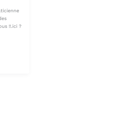
ticienne
des
s !!.ici ?
r pour aller à la page désirée. Utilisateurs et utilisatri