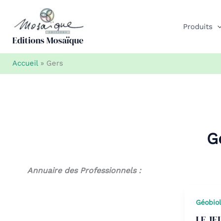
Aller
au
Produits
contenu
Editions Mosaïque
Accueil
»
Gers
G
Annuaire des Professionnels :
Géobio
LE JE