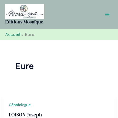
Aller
au
contenu
Editions Mosaïque
Accueil
»
Eure
Eure
Géobiologue
LOISON Joseph