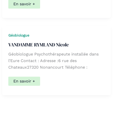
MALGOIRE
En savoir +
Jean-
Pierre
Géobiologue
VANDAMME RYMLAND Nicole
Géobiologue Psychothérapeute installée dans
l’Eure Contact : Adresse :6 rue des
Chateaux27320 Nonancourt Téléphone :
VANDAMME
En savoir +
RYMLAND
Nicole