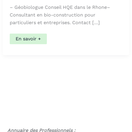
– Géobiologue Conseil HQE dans le Rhone–
Consultant en bio-construction pour
particuliers et entreprises. Contact […]
GIRARD
En savoir +
Hervé
Annuaire des Professionnels :