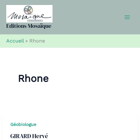
Aller
au
contenu
Editions Mosaïque
Accueil
»
Rhone
Rhone
Géobiologue
GIRARD Hervé