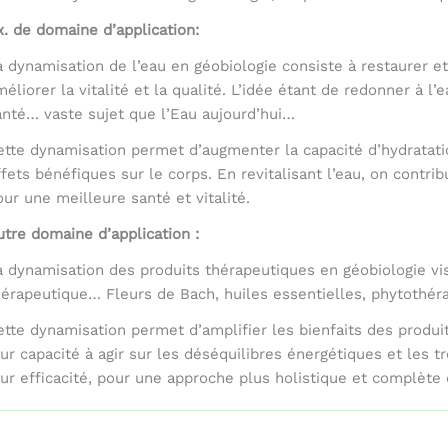
x. de domaine d’application:
a dynamisation de l’eau en géobiologie consiste à restaurer et
méliorer la vitalité et la qualité. L’idée étant de redonner à l
anté… vaste sujet que l’Eau aujourd’hui…
ette dynamisation permet d’augmenter la capacité d’hydratatio
ffets bénéfiques sur le corps. En revitalisant l’eau, on contri
our une meilleure santé et vitalité.
utre domaine d’application :
a dynamisation des produits thérapeutiques en géobiologie vise
hérapeutique… Fleurs de Bach, huiles essentielles, phytothé
ette dynamisation permet d’amplifier les bienfaits des produit
eur capacité à agir sur les déséquilibres énergétiques et les t
eur efficacité, pour une approche plus holistique et complète 