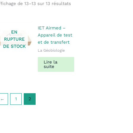
ffichage de 13–13 sur 13 résultats
IET Airmed –
EN
Appareil de test
RUPTURE
et de transfert
DE STOCK
La Géobiologie
Lire la
suite
←
1
2