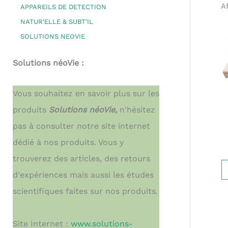
A
APPAREILS DE DETECTION
NATUR'ELLE & SUBT'IL
SOLUTIONS NEOVIE
Solutions néoVie :
Vous souhaitez en savoir plus sur les
produits
Solutions néoVie,
n'hésitez
pas à consulter notre site internet
dédié à nos produits. Vous y
trouverez des articles, des retours
d'expériences mais aussi les études
scientifiques faites sur nos produits.
Site Internet :
www.solutions-