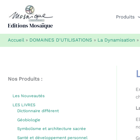
Aller
au
Produits
contenu
Editions Mosaïque
Accueil
»
DOMAINES D'UTILISATIONS
»
La Dynamisation
Nos Produits :
E
Les Nouveautés
c
LES LIVRES
L
Dictionnaire différent
E
Géobiologie
n
Symbolisme et architecture sacrée
Santé et développement personnel
G