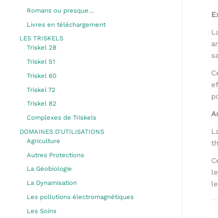
Romans ou presque…
E
Livres en téléchargement
L
LES TRISKELS
a
Triskel 28
s
Triskel 51
C
Triskel 60
e
Triskel 72
p
Triskel 82
A
Complexes de Triskels
L
DOMAINES D'UTILISATIONS
Agriculture
t
Autres Protections
C
La Géobiologie
l
La Dynamisation
l
Les pollutions électromagnétiques
Les Soins