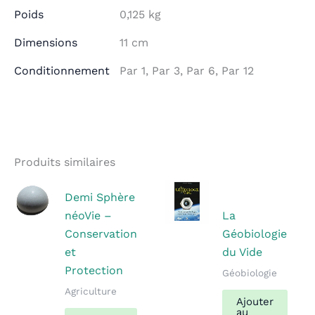
Poids
0,125 kg
Dimensions
11 cm
Conditionnement
Par 1, Par 3, Par 6, Par 12
Produits similaires
Demi Sphère
néoVie –
La
Conservation
Géobiologie
et
du Vide
Protection
Géobiologie
Agriculture
Ajouter
Ce
au