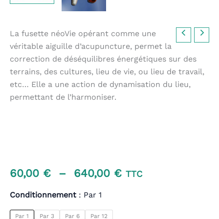
La fusette néoVie opérant comme une
véritable aiguille d’acupuncture, permet la
correction de déséquilibres énergétiques sur des
terrains, des cultures, lieu de vie, ou lieu de travail,
etc… Elle a une action de dynamisation du lieu,
permettant de l’harmoniser.
Plage
60,00
€
–
640,00
€
TTC
de
Conditionnement
Par 1
prix :
Par 1
Par 3
Par 6
Par 12