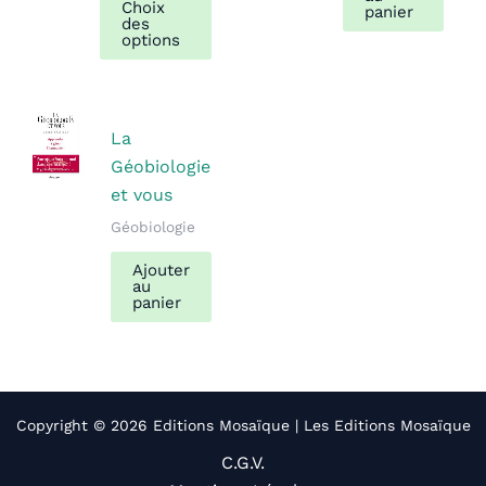
Choix
panier
produit
des
options
a
plusieurs
variations.
Les
La
options
Géobiologie
peuvent
et vous
être
Géobiologie
choisies
Ajouter
sur
au
la
panier
page
du
produit
Copyright © 2026 Editions Mosaïque | Les Editions Mosaïque
C.G.V.