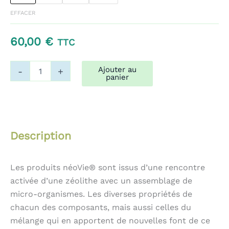
60,00 €
EFFACER
à
60,00
€
TTC
640,00 €
quantité
Ajouter au
-
+
de
panier
Fusette
néoVie
-
Harmonisation
et
Description
Dynamisation
Les produits néoVie® sont issus d’une rencontre
activée d’une zéolithe avec un assemblage de
micro-organismes. Les diverses propriétés de
chacun des composants, mais aussi celles du
mélange qui en apportent de nouvelles font de ce