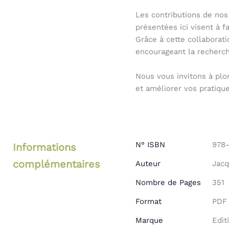
Les contributions de nos 
présentées ici visent à f
Grâce à cette collaborati
encourageant la recherch
Nous vous invitons à plo
et améliorer vos pratiqu
N° ISBN
978
Informations
complémentaires
Auteur
Jac
Nombre de Pages
351
Format
PDF
Marque
Edit