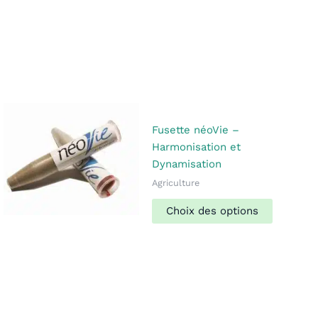
Fusette néoVie –
Harmonisation et
Dynamisation
Agriculture
Ce
Choix des options
produit
a
plusieur
variation
Les
options