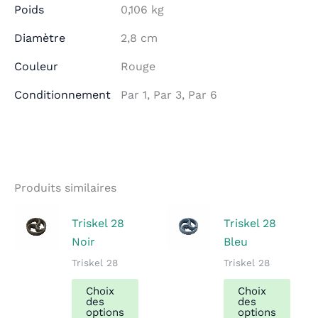
Poids
0,106 kg
Diamètre
2,8 cm
Couleur
Rouge
Conditionnement
Par 1, Par 3, Par 6
Produits similaires
Triskel 28
Triskel 28
Noir
Bleu
Triskel 28
Triskel 28
Ce
Ce
Choix
Choix
produit
prod
des
des
options
options