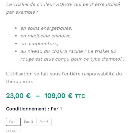
Le Triskel de couleur ROUGE qui peut être utilisé
par exemple :
en soins énergétiques,
en médecine chinoise,
en acupuncture,
au niveau du chakra racine ( Le triskel 82
rouge est plus conçu pour ce type d’emploi ).
L’utilisation se fait sous l’entière responsabilité du
thérapeute.
Plage
23,00
€
–
109,00
€
TTC
de
Conditionnement
Par 1
prix :
Par 1
Par 3
Par 6
23,00 €
EFFACER