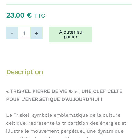
à
23,00
€
TTC
109,00 €
quantité
Ajouter au
-
+
de
panier
Triskel
28
Rouge
Description
« TRISKEL PIERRE DE VIE ® » : UNE CLEF CELTE
POUR L’ENERGETIQUE D’AUJOURD’HUI !
Le Triskel, symbole emblématique de la culture
celtique, représente la tripartition des énergies et
illustre le mouvement perpétuel, une dynamique