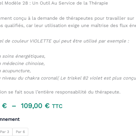
el Modèle 28 : Un Outil Au Service de la Thérapie
ment conçu à la demande de thérapeutes pour travailler sur 
ns qualifiés, car leur utilisation exige une maîtrise des flux é
el de couleur VIOLETTE qui peut être utilisé par exemple :
 soins énergétiques,
 médecine chinoise,
n acupuncture,
 niveau du chakra coronal( Le triskel 82 violet est plus conçu
ation se fait sous l’entière responsabilité du thérapeute.
Plage
0
€
–
109,00
€
TTC
de
onnement
prix :
Par 3
Par 6