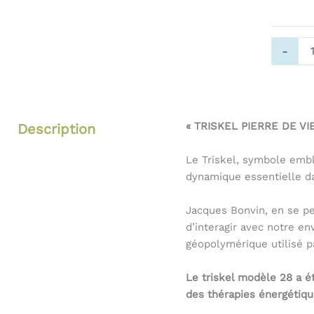
quantité
-
de
Triskel
28
Violet
« TRISKEL PIERRE DE VI
Description
Le Triskel, symbole embl
dynamique essentielle da
Jacques Bonvin, en se pe
d’interagir avec notre e
géopolymérique utilisé p
Le triskel modèle 28 a é
des thérapies énergétiques