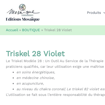
Aller
au
Produits
contenu
Editions Mosaïque
Accueil
»
BOUTIQUE
»
Triskel 28 Violet
Triskel 28 Violet
Le Triskel Modèle 28 : Un Outil Au Service de la Thérapie
praticiens qualifiés, car leur utilisation exige une maîtri
en soins énergétiques,
en médecine chinoise,
en acupuncture,
au niveau du chakra coronal( Le triskel 82 violet es
L’utilisation se fait sous l’entière responsabilité du théra