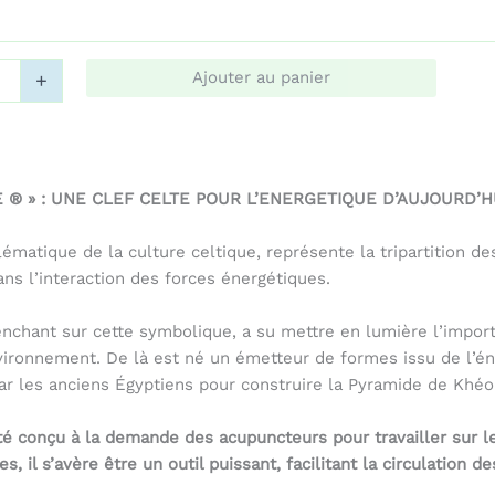
23,00 €
à
Ajouter au panier
+
109,00 €
E ® » : UNE CLEF CELTE POUR L’ENERGETIQUE D’AUJOURD’HU
ématique de la culture celtique, représente la tripartition d
ns l’interaction des forces énergétiques.
nchant sur cette symbolique, a su mettre en lumière l’impor
nvironnement. De là est né un émetteur de formes issu de l’én
ar les anciens Égyptiens pour construire la Pyramide de Khéop
té conçu à la demande des acupuncteurs pour travailler sur l
, il s’avère être un outil puissant, facilitant la circulation d