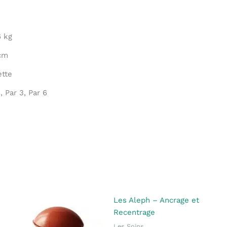
6 kg
cm
ette
1, Par 3, Par 6
Les Aleph – Ancrage et
Recentrage
Les Soins