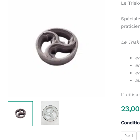
Le Trisk
Spéciale
praticie
Le Trisk
en
en
e
au
L’utilis
23,0
Conditi
Par 1