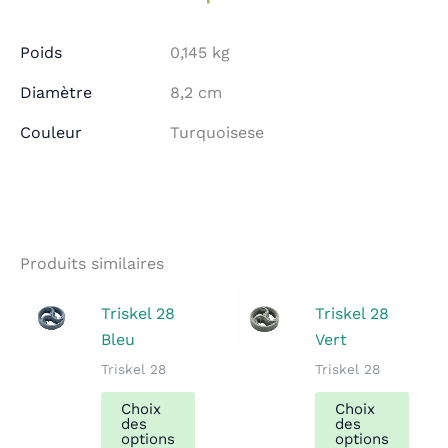
Poids
0,145 kg
Diamètre
8,2 cm
Couleur
Turquoisese
Produits similaires
Triskel 28
Triskel 28
Bleu
Vert
Triskel 28
Triskel 28
Ce
Ce
Choix
Choix
produit
prod
des
des
options
options