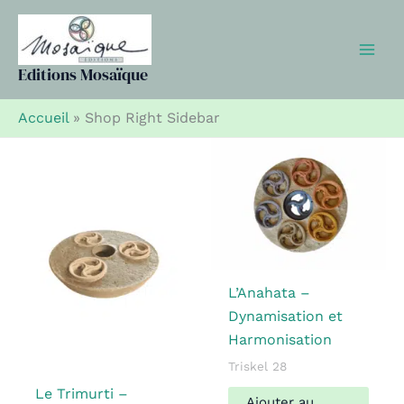
Aller
au
contenu
Editions Mosaïque
Accueil
»
Shop Right Sidebar
L’Anahata –
Dynamisation et
Harmonisation
Triskel 28
Le Trimurti –
Ajouter au