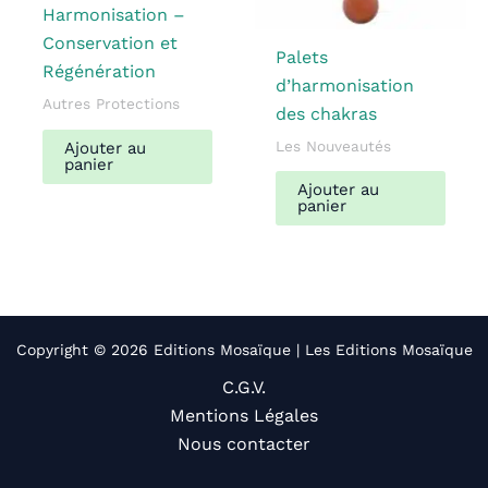
Harmonisation –
Conservation et
Palets
Régénération
d’harmonisation
Autres Protections
des chakras
Les Nouveautés
Ajouter au
panier
Ajouter au
panier
Copyright © 2026 Editions Mosaïque | Les Editions Mosaïque
C.G.V.
Mentions Légales
Nous contacter