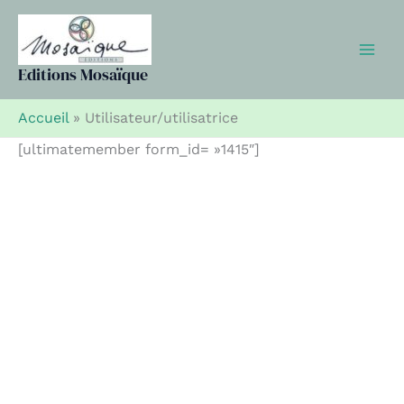
Aller
au
contenu
Editions Mosaïque
Accueil
»
Utilisateur/utilisatrice
[ultimatemember form_id= »1415″]