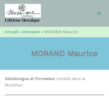
Aller
au
contenu
Editions Mosaïque
Accueil
»
Annuaire
»
MORAND Maurice
MORAND Maurice
Géobiologue et Formateur
installé dans le
Morbihan