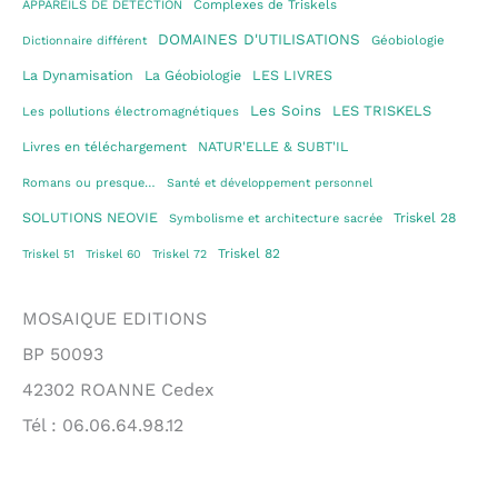
Complexes de Triskels
APPAREILS DE DETECTION
DOMAINES D'UTILISATIONS
Géobiologie
Dictionnaire différent
La Dynamisation
La Géobiologie
LES LIVRES
Les Soins
LES TRISKELS
Les pollutions électromagnétiques
Livres en téléchargement
NATUR'ELLE & SUBT'IL
Romans ou presque…
Santé et développement personnel
SOLUTIONS NEOVIE
Triskel 28
Symbolisme et architecture sacrée
Triskel 82
Triskel 51
Triskel 60
Triskel 72
MOSAIQUE EDITIONS
BP 50093
42302 ROANNE Cedex
Tél : 06.06.64.98.12