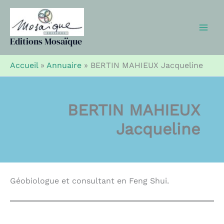
Aller
au
contenu
Editions Mosaïque
Accueil
»
Annuaire
»
BERTIN MAHIEUX Jacqueline
BERTIN MAHIEUX
Jacqueline
Géobiologue et consultant en Feng Shui.