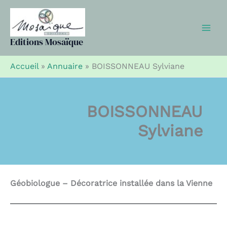
Aller
au
contenu
Editions Mosaïque
Accueil
»
Annuaire
»
BOISSONNEAU Sylviane
BOISSONNEAU
Sylviane
Géobiologue – Décoratrice installée dans la Vienne