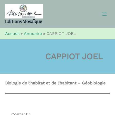
Aller
au
contenu
Editions Mosaïque
Accueil
»
Annuaire
»
CAPPIOT JOEL
CAPPIOT JOEL
Biologie de l’habitat et de l’habitant – Géobiologie
Contact :