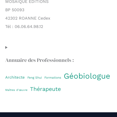
MOSAIQUE EDITIONS
BP 50093
42302 ROANNE Cedex
Tél : 06.06.64.98.12
Annuaire des Professionnels :
Géobiologue
Architecte
Feng Shui
Formations
Thérapeute
Maîtres d’œuvre