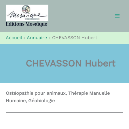
Aller
au
contenu
Editions Mosaïque
Accueil
»
Annuaire
»
CHEVASSON Hubert
CHEVASSON Hubert
Ostéopathie pour animaux, Thérapie Manuelle
Humaine, Géobiologie