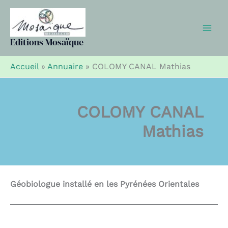
Aller
au
contenu
Editions Mosaïque
Accueil
»
Annuaire
»
COLOMY CANAL Mathias
COLOMY CANAL
Mathias
Géobiologue installé en les Pyrénées Orientales