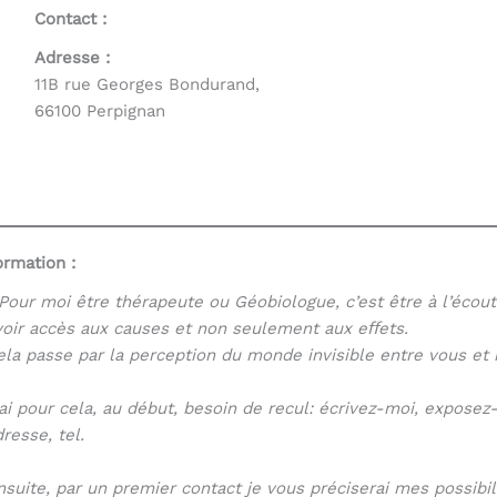
Contact :
Adresse :
es, utilisez les flèches haut et bas pour évaluer entrer po
11B rue Georges Bondurand,
66100 Perpignan
ormation :
 Pour moi être thérapeute ou Géobiologue, c’est être à l’écou
voir accès aux causes et non seulement aux eﬀets.
ela passe par la perception du monde invisible entre vous et 
’ai pour cela, au début, besoin de recul: écrivez-moi, expose
dresse, tel.
nsuite, par un premier contact je vous préciserai mes possibili