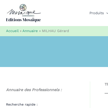
Aller
au
Produits
contenu
Editions Mosaïque
Accueil
»
Annuaire
»
MILHAU Gérard
T
Annuaire des Professionnels :
Recherche rapide :