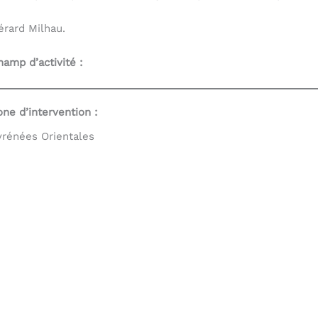
érard Milhau.
hamp d’activité :
one d’intervention :
yrénées Orientales