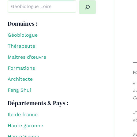
Quand les résultats de l'auto-complétion sont disponibl
Domaines :
Géobiologue
Thérapeute
Maîtres d’œuvre
Formations
F
Architecte
«
Feng Shui
a
C
Départements & Pays :
J
Ile de france
a
Haute garonne
E
Haute Vienne