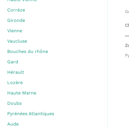
Corrèze
G
Gironde
C
Vienne
Vaucluse
Z
Bouches du rhône
P
Gard
Hérault
Lozère
Haute Marne
Doubs
Pyrénées Atlantiques
Aude