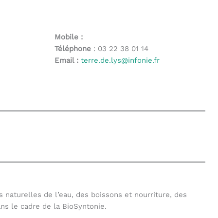
ur aller à la page désirée. Utilisateurs et utilisatrices 
Mobile :
Téléphone
: 03 22 38 01 14
Email :
terre.de.lys@infonie.fr
s naturelles de l’eau, des boissons et nourriture, des
ns le cadre de la BioSyntonie.