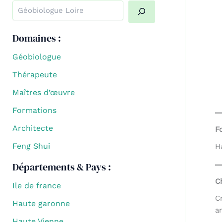
Quand les résultats de l'auto-complétion sont disponibl
Domaines :
Géobiologue
Thérapeute
Maîtres d’œuvre
Formations
Architecte
F
Feng Shui
H
Départements & Pays :
C
Ile de france
C
Haute garonne
a
Haute Vienne