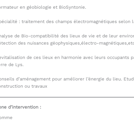
ormateur en géobiologie et BioSyntonie.
pécialité : traitement des champs électromagnétiques selon l
nalyse de Bio-compatibilité des lieux de vie et de leur enviro
étection des nuisances géophysiques,électro-magnétiques,etc
evitalisation de ces lieux en harmonie avec leurs occupants p
erre de Lys.
onseils d’aménagement pour améliorer l’énergie du lieu. Etud
onstruction ou travaux
one d’intervention :
omme