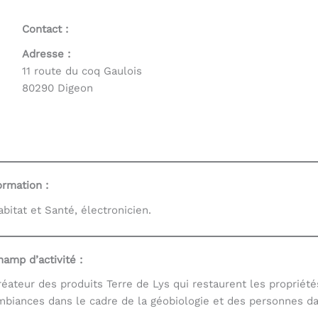
Contact :
es, utilisez les flèches haut et bas pour évaluer entrer po
Adresse :
11 route du coq Gaulois
80290 Digeon
ormation :
abitat et Santé, électronicien.
hamp d’activité :
réateur des produits Terre de Lys qui restaurent les propriété
mbiances dans le cadre de la géobiologie et des personnes da