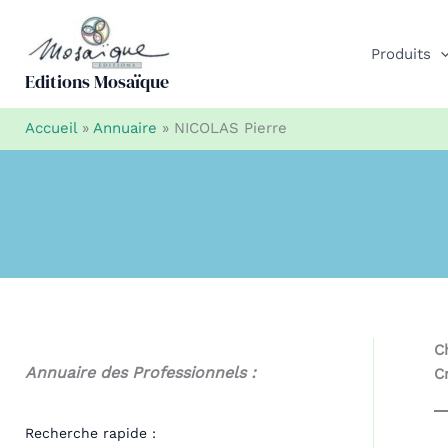
Aller
au
Produits
contenu
Editions Mosaïque
Accueil
»
Annuaire
»
NICOLAS Pierre
C
Annuaire des Professionnels :
C
Recherche rapide :