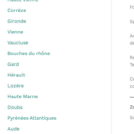
F
Corrèze
Gironde
S
Vienne
A
Vaucluse
d
Bouches du rhône
R
Gard
T
Hérault
C
Lozère
c
Haute Marne
Z
Doubs
S
Pyrénées Atlantiques
Aude