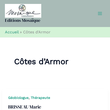
Aller
au
contenu
Editions Mosaïque
Accueil
»
Côtes d'Armor
Côtes d’Armor
,
Géobiologue
Thérapeute
BRISSEAU Marie