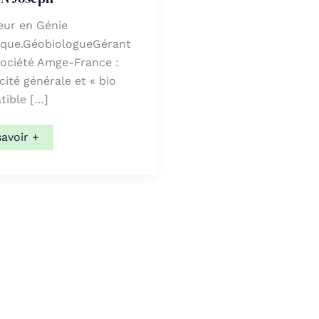
eur en Génie
ique.GéobiologueGérant
société Amge-France :
icité générale et « bio
nibles, utilisez les flèches haut et bas pour évaluer entre
ible […]
SON
savoir +
eph