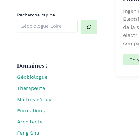
Ingéni
Recherche rapide :
Electr
de la 
électr
Quand les résultats de l'auto-complétion sont dispo
compat
LOI
En 
Domaines :
Jos
Géobiologue
Thérapeute
Maîtres d’œuvre
Formations
Architecte
Feng Shui