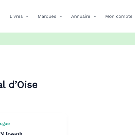
Livres
Marques
Annuaire
Mon compte
al d’Oise
logue
N Joseph