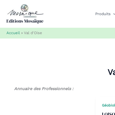
Aller
au
Produits
contenu
Editions Mosaïque
Accueil
»
Val d'Oise
V
Annuaire des Professionnels :
Géobio
LOISO